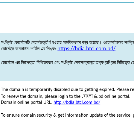
সংশ্লিষ্ট
ডোমেইনটি
মেয়াদউত্তীর্ণ
হওয়ায়
সাময়িকভাবে
বন্ধ
হয়েছে
।
ওয়েবসাইটসহ
সংশ্লিষ
ডোমেইন
অনলাইন
পোর্টাল
এর
লিঙ্কঃ
https://bdia.btcl.com.bd/
ডোমেইন
এর
নিরাপত্তা
নিশ্চিতকরণ
এবং
সংশ্লিষ্ট
সেবাসংক্রান্ত
তথ্যপ্রাপ্তির
নিমিত্তে
ড
The domain is temporarily disabled due to getting expired. Please r
.
বাংলা
To renew the domain, please login to the
&.bd online portal.
Domain online portal URL:
http://bdia.btcl.com.bd/
To ensure domain security & get information update of the service, 