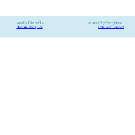
ডোমেইন ইউজারগাইড
নবায়নের বিস্তারিত প্রক্রিয়া
Domain Userguide
Details of Renewal