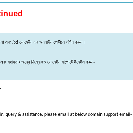
tinued
ংলা
এবং
.bd
ডোমেইন
এর
অনলাইন
পোর্টালে
লগিন
করুন
।
-
এবং
সহায়তার
জন্যে
নিম্নোক্ত
ডোমেইন
সাপোর্টে
ইমেইল
করুন
e.
ain, query & assistance, please email at below domain support email-