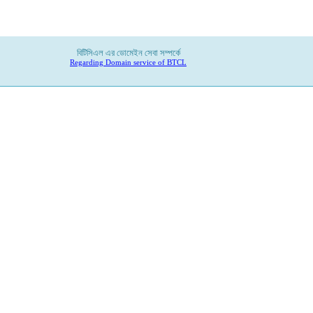
বিটিসিএল
এর
ডোমেইন
সেবা
সম্পর্কে
Regarding Domain service of BTCL