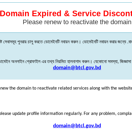
Domain Expired & Service Discon
Please renew to reactivate the domain
্ট
সেবাসমূহ
পুনরায়
চালু
করতে
ডোমেইনটি
নবায়ন
করুন
।
ডোমেইনটি
নবায়ন
করার
জন্যে
.
বা
োমেইন
অনলাইন
প্রোফাইল
এর
তথ্য
নিয়মিত
হালনাগাদ
করুন
।
যেকোনো
সমস্যা
,
জিজ্ঞাসা
domain@btcl.gov.bd
enew the domain to reactivate related services along with the websit
please update profile information regularly. For any problem, compl
domain@btcl.gov.bd