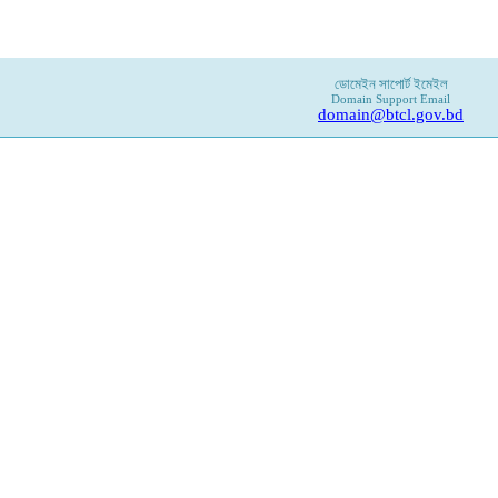
ডোমেইন সাপোর্ট ইমেইল
Domain Support Email
domain@btcl.gov.bd